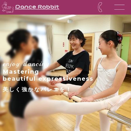
enjoy dancing
Mastering
beautiful expressiveness
美しく強かなバレエを！